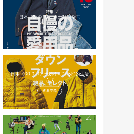
日本《2nd》复古男士时尚杂志
查看专题
日本《GO OUT》无所不可“户外”的生活
方式
查看专题